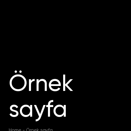
Örnek
sayfa
Home
-
Örnek sayfa